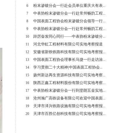
粉末渗镀分会一行赴会员单位重庆大有表...
6
中表协粉末渗镀分会一行赴常州畅韵工程...
7
中国表面工程协会粉末渗镀分会领导一行...
8
中表协粉末渗镀分会一行赴常州畅韵工程...
9
踔厉奋发同心同行——中表协粉末渗镀分...
10
河北华虹工程材料有限公司实地考察报道
11
安徽省新铁铁路科技有限公司实地考察报...
12
中国表面工程协会理事长马捷一行走访涂...
13
学习贯彻二十大精神|中国表面工程协会...
14
扬州新达再生资源科技有限公司实地考察...
15
陕西正鑫工程材料股份有限公司实地考察...
16
中表协粉末渗镀分会一行到坚朗五金实地...
17
沧州瀚广高铁设备有限公司欢迎中国表面...
18
天津市泽兴铁路设施有限公司实地考察报...
19
天津市百胜亿创科技有限公司实地考察报...
20